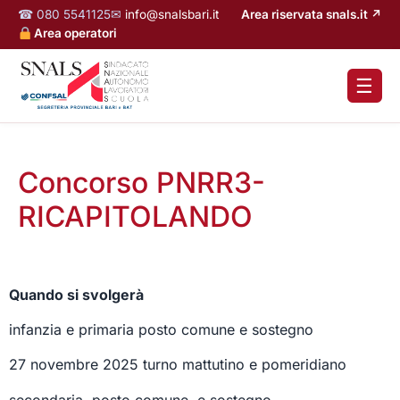
☎ 080 5541125
✉
info@snalsbari.it
Area riservata snals.it ↗
Area operatori
☰
Concorso PNRR3-
RICAPITOLANDO
Quando si svolgerà
infanzia e primaria posto comune e sostegno
27 novembre 2025 turno mattutino e pomeridiano
secondaria posto comune e sostegno