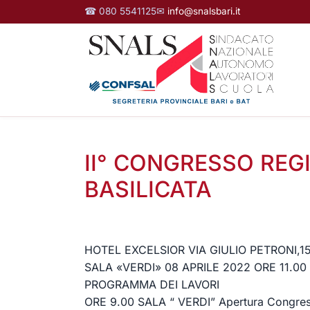
☎ 080 5541125
✉
info@snalsbari.it
II° CONGRESSO REG
BASILICATA
HOTEL EXCELSIOR V
IA GIULIO PETRONI,1
SALA
«
VERDI
»
08 APRILE 2022 ORE 11.0
0
PROGRAMMA DEI LAVORI
ORE 9.00 SALA “ VERDI”
Apertura Congre