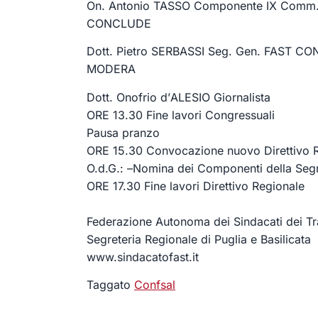
On.
Antonio
TASSO
Componente
IX
Comm
CONCLUDE
Dott.
Pietro
SE
RBASSI
Seg.
Gen
. FAST CO
MODERA
Dott.
Onofrio d
’
ALESIO
Giornalista
ORE 13.30
F
ine lavori Congressuali
P
ausa pranzo
ORE 15.30
Convocazione nuovo Direttivo 
O.d.G.:
–
Nomina dei
Componenti della Segr
ORE 17.30
Fine lavori
Direttivo Regionale
Federazione Autonoma dei Sindacati dei Tr
Segreteria Regionale di Puglia e Basilicata
www.sindacatofast.it
Taggato
Confsal