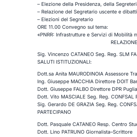
–
Elezione della
Presidenza
, della
Segreter
–
Relazione del Segretario uscente
e d
ibatt
–
Elezioni del Segretario
ORE 11.00
Convegno
sul tema
:
«
PNRR: Infrastrutture e S
ervizi di Mobilit
à
m
RELAZIONE INTRO
Sig.
Vincenzo C
ATANEO
Seg. Reg. SLM F
SALUTI ISTITUZIONALI
:
Dott.
sa Anita MAURODINOIA
Assessore
Tr
Ing. Giuseppe MACCHIA
Direttore
DOIT
Ba
Dott. Gi
useppe FALBO
Direttore DPR Pugli
Dott.
Vito
MASCIALE
Seg. Reg. CONFSAL P
Sig.
Ger
ardo
DE GRAZIA
Seg. Reg.
CONFSA
PARTECIPANO
Dott.
Pasquale
CATANEO
Resp.
Centro Stu
Dott
.
Lino PATRUNO
Giornalista
–
Scrittore