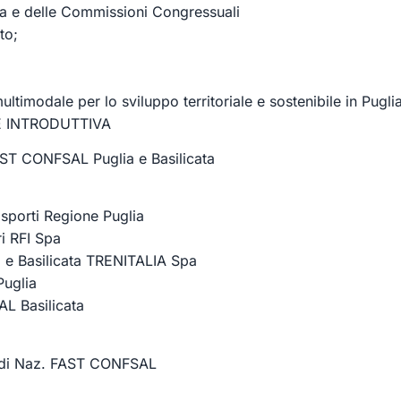
ia
e delle Commissioni
Congress
uali
ito
;
ultimodale
per lo
sviluppo
territoriale
e sostenibile
in Puglia
DUTTIVA
AST CONFSAL
Puglia e Basilicata
a
s
porti
Region
e
Puglia
ri
RFI
Spa
a
e
Basilicata
TRENITALIA
Spa
uglia
L Basilicata
di
Naz.
FAST
CONFSAL