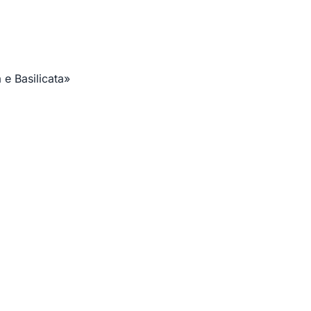
 e Basili
cata
»