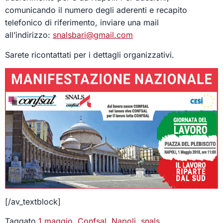
comunicando il numero degli aderenti e recapito
telefonico di riferimento, inviare una mail
all’indirizzo:
snalsbari@gmail.com
Sarete ricontattati per i dettagli organizzativi.
[/av_textblock]
Taggato
1 maggio
,
Confsal
,
Napoli
,
snals