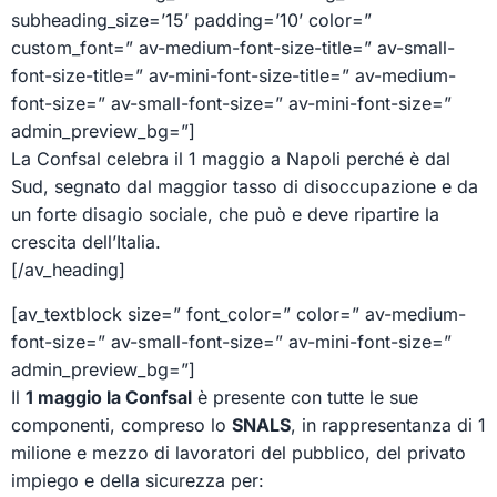
subheading_size=’15’ padding=’10’ color=”
custom_font=” av-medium-font-size-title=” av-small-
font-size-title=” av-mini-font-size-title=” av-medium-
font-size=” av-small-font-size=” av-mini-font-size=”
admin_preview_bg=”]
La Confsal celebra il 1 maggio a Napoli perché è dal
Sud, segnato dal maggior tasso di disoccupazione e da
un forte disagio sociale, che può e deve ripartire la
crescita dell’Italia.
[/av_heading]
[av_textblock size=” font_color=” color=” av-medium-
font-size=” av-small-font-size=” av-mini-font-size=”
admin_preview_bg=”]
Il
1 maggio la Confsal
è presente con tutte le sue
componenti, compreso lo
SNALS
, in rappresentanza di 1
milione e mezzo di lavoratori del pubblico, del privato
impiego e della sicurezza per: