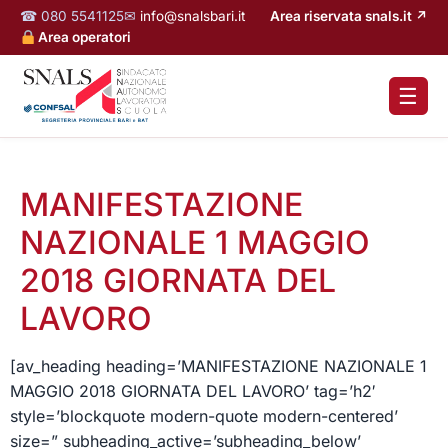
☎ 080 5541125
✉
info@snalsbari.it
Area riservata snals.it ↗
Area operatori
☰
MANIFESTAZIONE
NAZIONALE 1 MAGGIO
2018 GIORNATA DEL
LAVORO
[av_heading heading=’MANIFESTAZIONE NAZIONALE 1
MAGGIO 2018 GIORNATA DEL LAVORO’ tag=’h2′
style=’blockquote modern-quote modern-centered’
size=” subheading_active=’subheading_below’