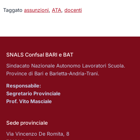
Taggato
assunzioni
,
ATA
,
docenti
SNALS Confsal BARI e BAT
Sindacato Nazionale Autonomo Lavoratori Scuola.
Province di Bari e Barletta-Andria-Trani.
Responsabile:
Segretario Provinciale
Prof. Vito Masciale
Sede provinciale
Via Vincenzo De Romita, 8