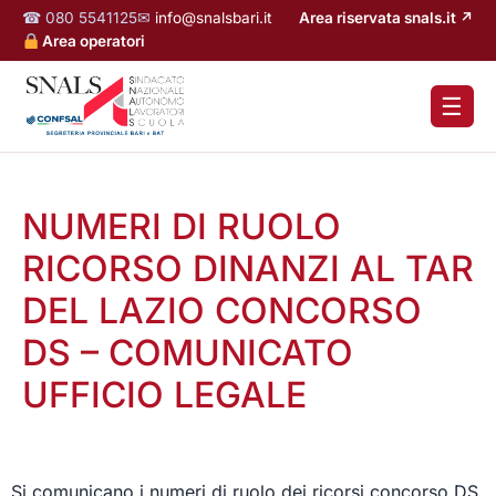
☎ 080 5541125
✉
info@snalsbari.it
Area riservata snals.it ↗
Area operatori
☰
NUMERI DI RUOLO
RICORSO DINANZI AL TAR
DEL LAZIO CONCORSO
DS – COMUNICATO
UFFICIO LEGALE
Si comunicano i numeri di ruolo dei ricorsi concorso DS