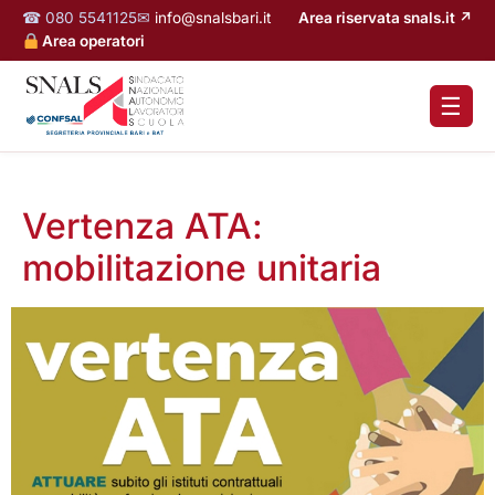
☎ 080 5541125
✉
info@snalsbari.it
Area riservata snals.it ↗
Area operatori
☰
Vertenza ATA:
mobilitazione unitaria