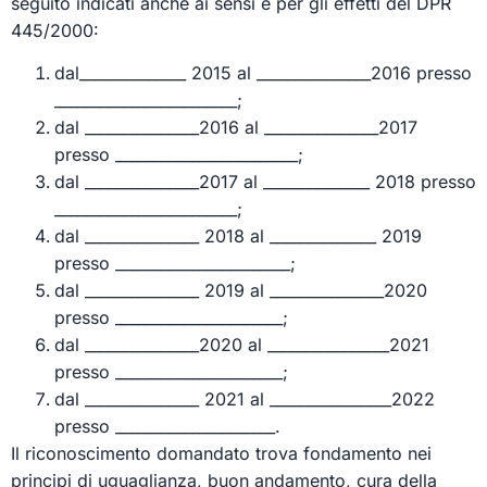
seguito indicati anche ai sensi e per gli effetti del DPR
445/2000:
dal______________ 2015 al _______________2016 presso
________________________;
dal _______________2016 al _______________2017
presso ________________________;
dal _______________2017 al ______________ 2018 presso
________________________;
dal _______________ 2018 al ______________ 2019
presso _______________________;
dal _______________ 2019 al _______________2020
presso ______________________;
dal _______________2020 al ________________2021
presso ______________________;
dal _______________ 2021 al ________________2022
presso _____________________.
Il riconoscimento domandato trova fondamento nei
principi di uguaglianza, buon andamento, cura della