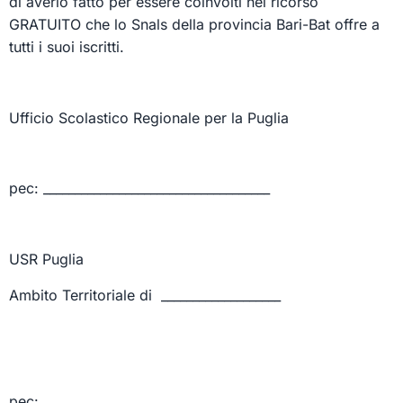
di averlo fatto per essere coinvolti nel ricorso
GRATUITO che lo Snals della provincia Bari-Bat offre a
tutti i suoi iscritti.
Ufficio Scolastico Regionale per la Puglia
pec: ____________________________________
USR Puglia
Ambito Territoriale di ___________________
pec: ____________________________________